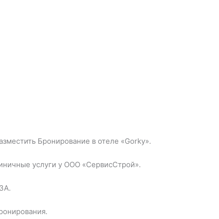
зместить Бронирование в отеле «Gorky».
иничные услуги у ООО «СервисСтрой».
3А.
бронирования.